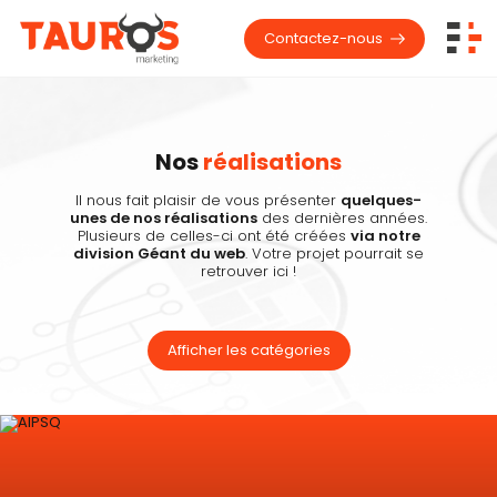
Aller au contenu principal
Contactez-nous
Nos
réalisations
Il nous fait plaisir de vous présenter
quelques-
unes de nos réalisations
des dernières années.
Plusieurs de celles-ci ont été créées
via notre
division Géant du web
. Votre projet pourrait se
retrouver ici !
Afficher les catégories
Image corporative
Logo
Éléments graphiques