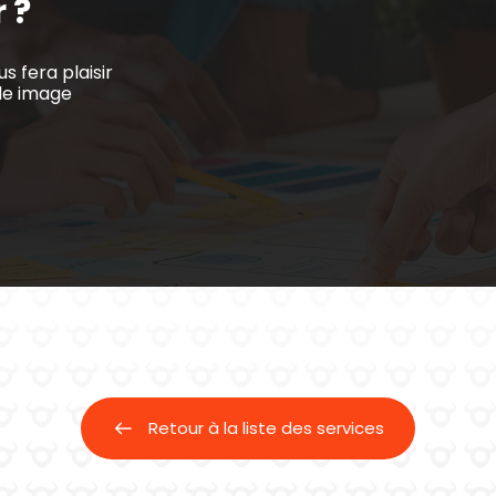
 ?
s fera plaisir
lle image
Retour à la liste des services